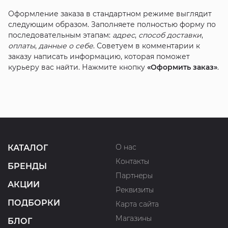
Оформление заказа в стандартном режиме выглядит
следующим образом. Заполняете полностью форму по
последовательным этапам:
адрес
,
способ доставки
,
оплаты
,
данные о себе
. Советуем в комментарии к
заказу написать информацию, которая поможет
курьеру вас найти. Нажмите кнопку
«Оформить заказ»
.
О нас
КАТАЛОГ
Контакты
БРЕНДЫ
Партнеры
АКЦИИ
Реквизиты
ПОДБОРКИ
Карта сайта
Магазины
БЛОГ