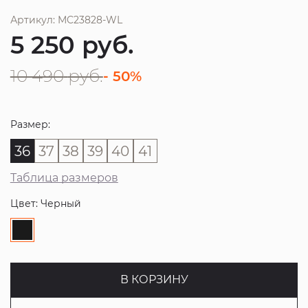
Артикул: MC23828-WL
5 250
руб.
10 490
руб.
- 50%
Размер:
36
37
38
39
40
41
Таблица размеров
Цвет: Черный
В КОРЗИНУ