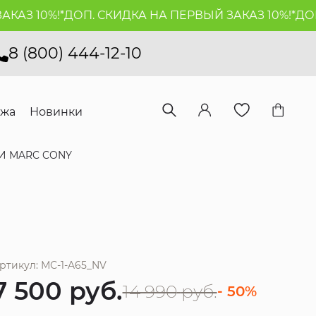
З 10%!*
ДОП. СКИДКА НА ПЕРВЫЙ ЗАКАЗ 10%!*
ДОП. 
8 (800) 444-12-10
ажа
Новинки
И MARC CONY
ртикул: МС-1-A65_NV
7 500
руб.
14 990
руб.
- 50%