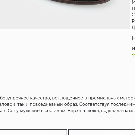
М
Ц
С
Р
Д
И
безупречное качество, воплощенное в премиальных материа
деловой, так и повседневный образ. Соответствуя последни
rc Cony мужские с составом: Верх-нат.кожа, подклада-нат.