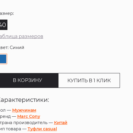
азмер:
40
аблица размеров
вет: Синий
В КОРЗИНУ
КУПИТЬ В 1 КЛИК
Характеристики:
ол —
Мужчинам
ренд —
Marc Cony
трана производитель —
Китай
ип товара —
Туфли casual