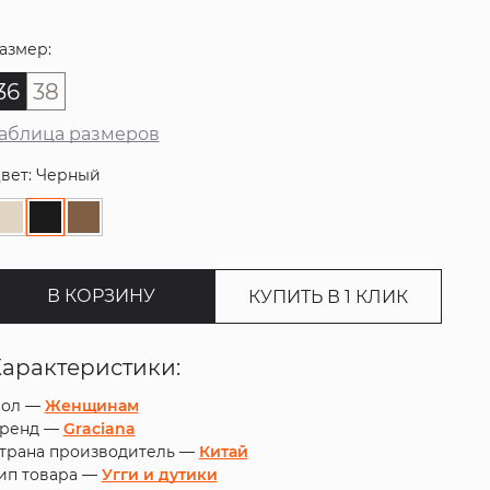
азмер:
36
38
аблица размеров
вет: Черный
В КОРЗИНУ
КУПИТЬ В 1 КЛИК
Характеристики:
ол —
Женщинам
ренд —
Graciana
трана производитель —
Китай
ип товара —
Угги и дутики