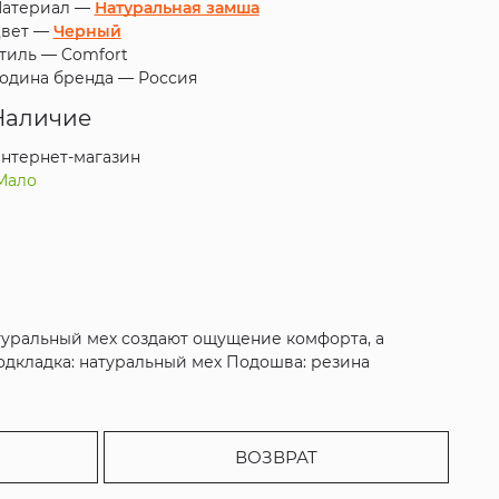
атериал —
Натуральная замша
вет —
Черный
тиль —
Comfort
одина бренда —
Россия
Наличие
нтернет-магазин
Мало
атуральный мех создают ощущение комфорта, а
одкладка: натуральный мех Подошва: резина
ВОЗВРАТ