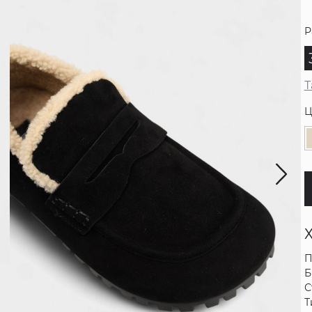
Р
Т
Ц
П
Б
С
Т