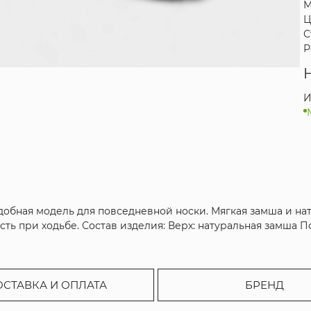
М
Ц
С
Р
И
удобная модель для повседневной носки. Мягкая замша и н
ть при ходьбе. Состав изделия: Верх: натуральная замша П
ОСТАВКА И ОПЛАТА
БРЕНД