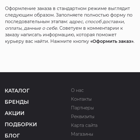
Оформление заказа в стандартном режиме выглядит
следующим образом. Заполняете полностью форму по
последовательным этапам:
адрес
,
способ доставки
,
оплаты
,
данные о себе
. Советуем в комментарии к
заказу написать информацию, которая поможет
курьеру вас найти. Нажмите кнопку
«Оформить заказ»
.
О нас
КАТАЛОГ
Контакты
БРЕНДЫ
Партнеры
АКЦИИ
Реквизиты
ПОДБОРКИ
Карта сайта
Магазины
БЛОГ