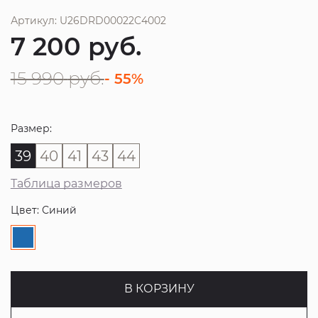
Артикул: U26DRD00022C4002
7 200
руб.
15 990
руб.
- 55%
Размер:
39
40
41
43
44
Таблица размеров
Цвет: Синий
В КОРЗИНУ