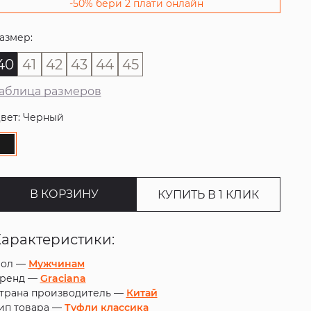
-50% бери 2 плати онлайн
азмер:
40
41
42
43
44
45
аблица размеров
вет: Черный
В КОРЗИНУ
КУПИТЬ В 1 КЛИК
Характеристики:
ол —
Мужчинам
ренд —
Graciana
трана производитель —
Китай
ип товара —
Туфли классика