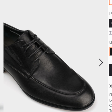
Р
Т
Ц
П
Б
С
Т