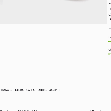
М
Ц
С
Р
G
G
одклада-нат.кожа, подошва-резина
ОСТАВКА И ОПЛАТА
БРЕНД