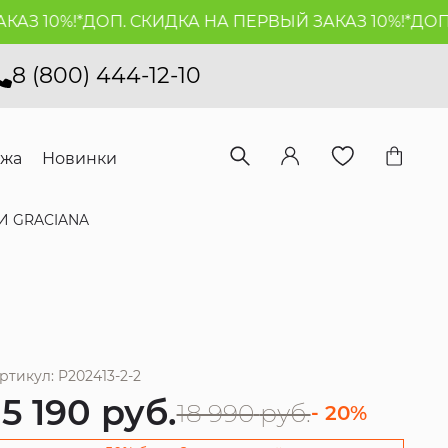
 10%!*
ДОП. СКИДКА НА ПЕРВЫЙ ЗАКАЗ 10%!*
ДОП. С
8 (800) 444-12-10
ажа
Новинки
И GRACIANA
ртикул: P202413-2-2
15 190
руб.
18 990
руб.
- 20%