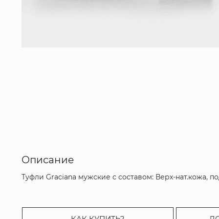
Описание
Туфли Graciana мужские с составом: Верх-нат.кожа, п
КАК КУПИТЬ?
Д