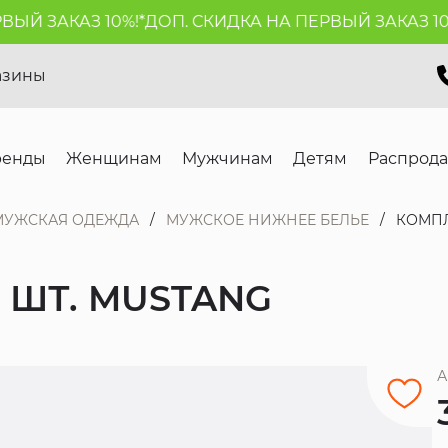
Й ЗАКАЗ 10%!*
ДОП. СКИДКА НА ПЕРВЫЙ ЗАКАЗ 10%!
азины
ренды
Женщинам
Мужчинам
Детям
Распрод
МУЖСКАЯ ОДЕЖДА
МУЖСКОЕ НИЖНЕЕ БЕЛЬЕ
КОМПЛ
 ШТ. MUSTANG
А