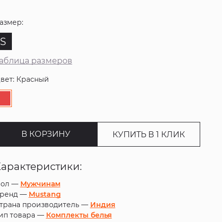
азмер:
S
аблица размеров
вет: Красный
В КОРЗИНУ
КУПИТЬ В 1 КЛИК
Характеристики:
ол —
Мужчинам
ренд —
Mustang
трана производитель —
Индия
ип товара —
Комплекты белья