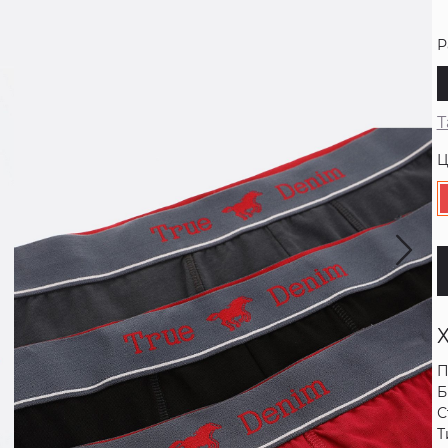
Р
Т
Ц
П
Б
С
Т