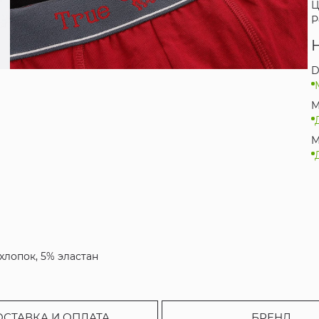
Ц
Р
D
M
M
хлопок, 5% эластан
ОСТАВКА И ОПЛАТА
БРЕНД