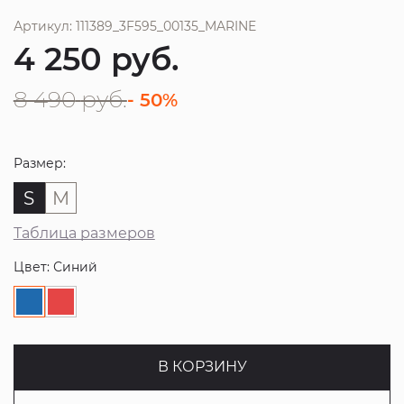
Артикул: 111389_3F595_00135_MARINE
4 250
руб.
8 490
руб.
- 50%
Размер:
S
M
Таблица размеров
Цвет: Синий
В КОРЗИНУ