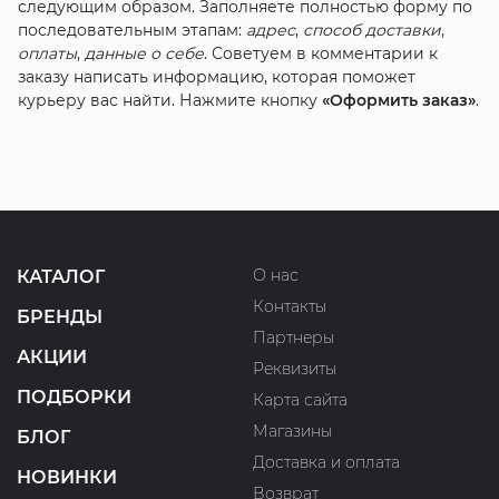
следующим образом. Заполняете полностью форму по
последовательным этапам:
адрес
,
способ доставки
,
оплаты
,
данные о себе
. Советуем в комментарии к
заказу написать информацию, которая поможет
курьеру вас найти. Нажмите кнопку
«Оформить заказ»
.
О нас
КАТАЛОГ
Контакты
БРЕНДЫ
Партнеры
АКЦИИ
Реквизиты
ПОДБОРКИ
Карта сайта
Магазины
БЛОГ
Доставка и оплата
НОВИНКИ
Возврат