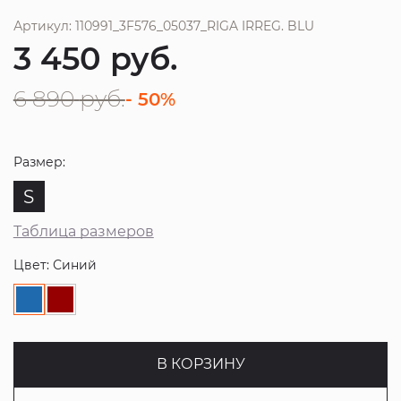
Артикул: 110991_3F576_05037_RIGA IRREG. BLU
3 450
руб.
6 890
руб.
- 50%
Размер:
S
Таблица размеров
Цвет: Синий
В КОРЗИНУ