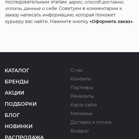
последовательным этапам:
адрес
,
способ доставки
,
оплаты
,
данные о себе
. Советуем в комментарии к
заказу написать информацию, которая поможет
курьеру вас найти. Нажмите кнопку
«Оформить заказ»
.
О нас
КАТАЛОГ
Контакты
БРЕНДЫ
Партнеры
АКЦИИ
Реквизиты
ПОДБОРКИ
Карта сайта
Магазины
БЛОГ
Доставка и оплата
НОВИНКИ
Возврат
РАСПРОДАЖА