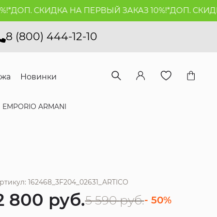
ДОП. СКИДКА НА ПЕРВЫЙ ЗАКАЗ 10%!*
ДОП. СКИДКА 
8 (800) 444-12-10
ажа
Новинки
 EMPORIO ARMANI
ртикул: 162468_3F204_02631_ARTICO
2 800
руб.
5 590
руб.
- 50%