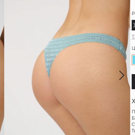
Р
Т
Ц
П
Б
С
Т