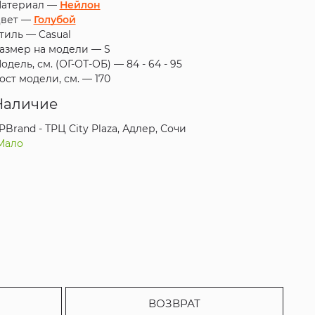
атериал —
Нейлон
вет —
Голубой
тиль —
Casual
азмер на модели —
S
одель, см. (ОГ-ОТ-ОБ) —
84 - 64 - 95
ост модели, см. —
170
Наличие
PBrand - ТРЦ City Plaza, Адлер, Сочи
Мало
ВОЗВРАТ