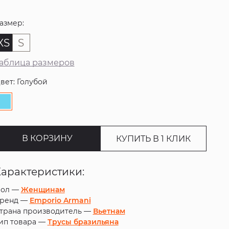
азмер:
XS
S
аблица размеров
вет: Голубой
В КОРЗИНУ
КУПИТЬ В 1 КЛИК
Характеристики:
ол —
Женщинам
ренд —
Emporio Armani
трана производитель —
Вьетнам
ип товара —
Трусы бразильяна