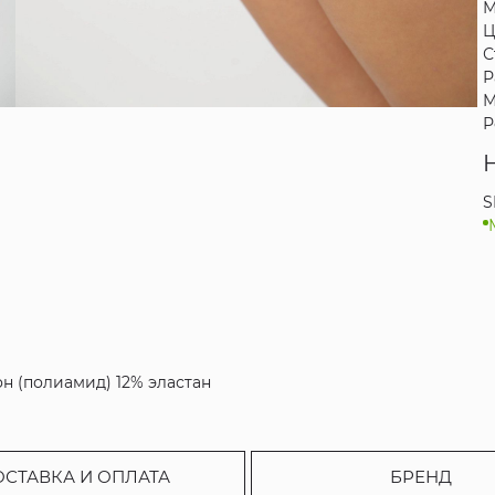
М
Ц
С
Р
М
Р
S
н (полиамид) 12% эластан
ОСТАВКА И ОПЛАТА
БРЕНД