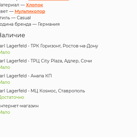
атериал —
Хлопок
вет —
Мультиколор
тиль —
Casual
одина бренда —
Германия
Наличие
arl Lagerfeld - ТРК Горизонт, Ростов-на-Дону
Мало
arl Lagerfeld - ТРЦ City Plaza, Адлер, Сочи
Мало
arl Lagerfeld - Анапа КП
Мало
arl Lagerfeld - МЦ Коsмос, Ставрополь
Достаточно
нтернет-магазин
Мало