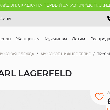
ДОП. СКИДКА НА ПЕРВЫЙ ЗАКАЗ 10%!*
ДОП. СКИДКА 
азины
ренды
Женщинам
Мужчинам
Детям
Распрод
МУЖСКАЯ ОДЕЖДА
МУЖСКОЕ НИЖНЕЕ БЕЛЬЕ
ТРУСЫ
KARL LAGERFELD
А