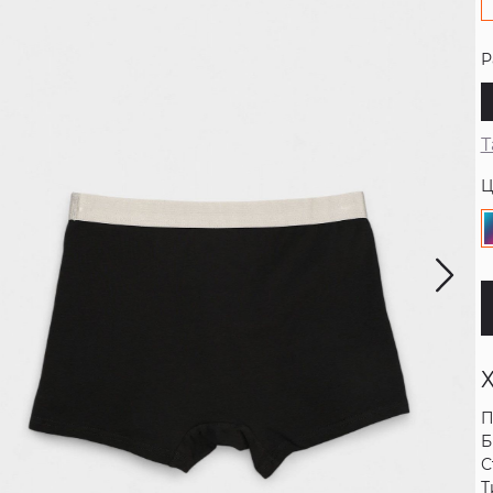
Р
Т
Ц
П
Б
С
Т