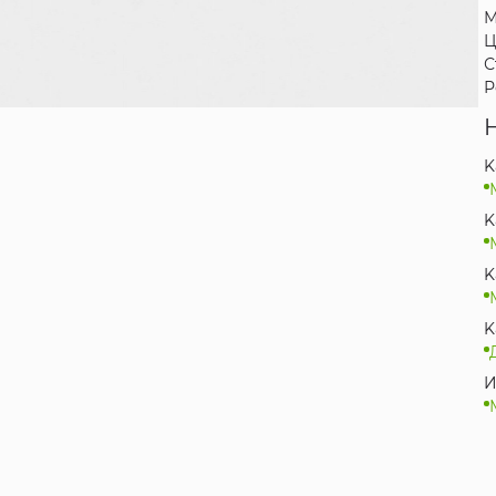
М
Ц
С
Р
K
K
K
K
И