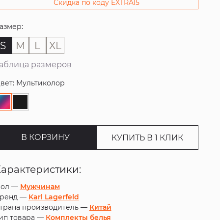
Скидка по коду EXTRA15
азмер:
S
M
L
XL
аблица размеров
вет: Мультиколор
В КОРЗИНУ
КУПИТЬ В 1 КЛИК
Характеристики:
ол —
Мужчинам
ренд —
Karl Lagerfeld
трана производитель —
Китай
ип товара —
Комплекты белья