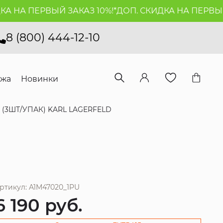
НА ПЕРВЫЙ ЗАКАЗ 10%!*
ДОП. СКИДКА НА ПЕРВЫЙ ЗА
8 (800) 444-12-10
ажа
Новинки
 (3ШТ/УПАК) KARL LAGERFELD
ртикул: A1M47020_1PU
6 190
руб.