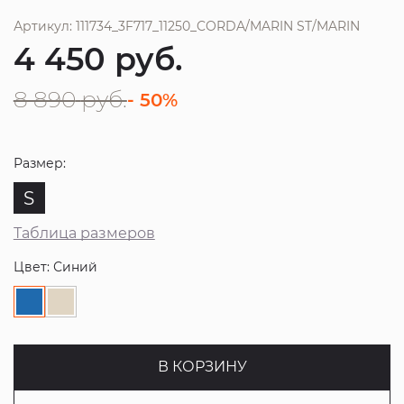
Артикул: 111734_3F717_11250_CORDA/MARIN ST/MARIN
4 450
руб.
8 890
руб.
- 50%
Размер:
S
Таблица размеров
Цвет: Синий
В КОРЗИНУ