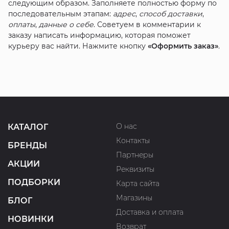
следующим образом. Заполняете полностью форму по
последовательным этапам:
адрес
,
способ доставки
,
оплаты
,
данные о себе
. Советуем в комментарии к
заказу написать информацию, которая поможет
курьеру вас найти. Нажмите кнопку
«Оформить заказ»
.
О нас
КАТАЛОГ
Контакты
БРЕНДЫ
Партнеры
АКЦИИ
Реквизиты
ПОДБОРКИ
Карта сайта
Магазины
БЛОГ
Доставка и оплата
НОВИНКИ
Возврат