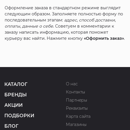
Оформление заказа в стандартном режиме выглядит
следующим образом. Заполняете полностью форму по
последовательным этапам:
адрес
,
способ доставки
,
оплаты
,
данные о себе
. Советуем в комментарии к
заказу написать информацию, которая поможет
курьеру вас найти. Нажмите кнопку
«Оформить заказ»
.
О нас
КАТАЛОГ
Контакты
БРЕНДЫ
Партнеры
АКЦИИ
Реквизиты
ПОДБОРКИ
Карта сайта
Магазины
БЛОГ