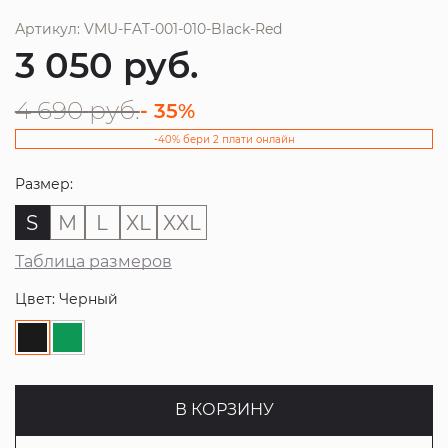
Артикул: VMU-FAT-001-010-Black-Red
3 050
руб.
4 690
руб.
- 35%
-40% бери 2 плати онлайн
Размер:
S
M
L
XL
XXL
Таблица размеров
Цвет: Черный
В КОРЗИНУ