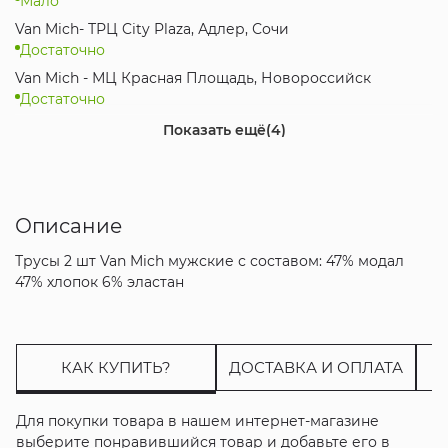
Мало
Van Mich- ТРЦ City Plaza, Адлер, Сочи
Достаточно
Van Mich - МЦ Красная Площадь, Новороссийск
Достаточно
Van Mich - МЦ Горизонт, Ростов-на-Дону
Показать ещё
(4)
Достаточно
Van Mich - ТРЦ Oz Mall, Краснодар
Достаточно
Описание
Van Mich - ТРК Меридиан, Краснодар
Достаточно
Трусы 2 шт Van Mich мужские с составом: 47% модал
Интернет-магазин
47% хлопок 6% эластан
Достаточно
КАК КУПИТЬ?
ДОСТАВКА И ОПЛАТА
Для покупки товара в нашем интернет-магазине
выберите понравившийся товар и добавьте его в