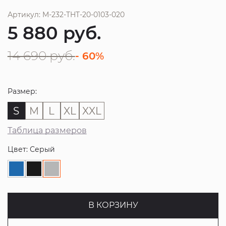
Артикул: M-232-THT-20-0103-020
5 880
руб.
14 690
руб.
- 60%
Размер:
S
M
L
XL
XXL
Таблица размеров
Цвет: Серый
В КОРЗИНУ