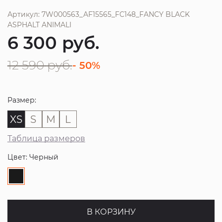
Артикул: 7W000563_AF15565_FC148_FANCY BLACK
ASPHALT ANIMALI
6 300
руб.
12 590
руб.
- 50%
Размер:
XS
S
M
L
Таблица размеров
Цвет: Черный
В КОРЗИНУ