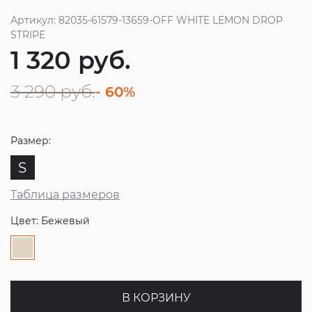
Артикул: 82035-61579-13659-OFF WHITE LEMON DROP
STRIPE
1 320
руб.
3 290
руб.
- 60%
Размер:
S
Таблица размеров
Цвет: Бежевый
В КОРЗИНУ