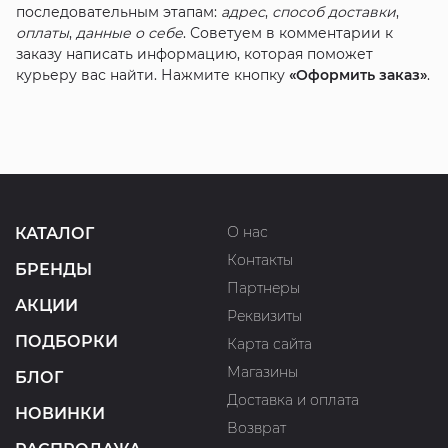
последовательным этапам:
адрес
,
способ доставки
,
оплаты
,
данные о себе
. Советуем в комментарии к
заказу написать информацию, которая поможет
курьеру вас найти. Нажмите кнопку
«Оформить заказ»
.
О нас
КАТАЛОГ
Контакты
БРЕНДЫ
Партнеры
АКЦИИ
Реквизиты
ПОДБОРКИ
Карта сайта
Магазины
БЛОГ
Доставка и оплата
НОВИНКИ
Возврат