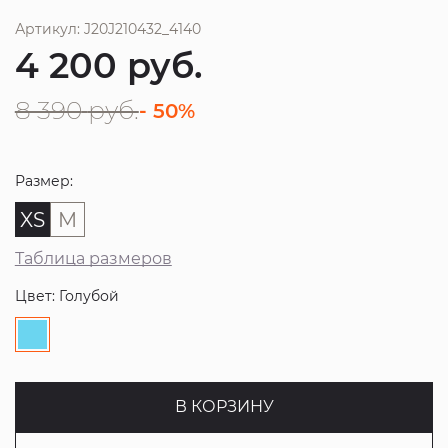
Артикул: J20J210432_4140
4 200
руб.
8 390
руб.
- 50%
Размер:
XS
M
Таблица размеров
Цвет: Голубой
В КОРЗИНУ