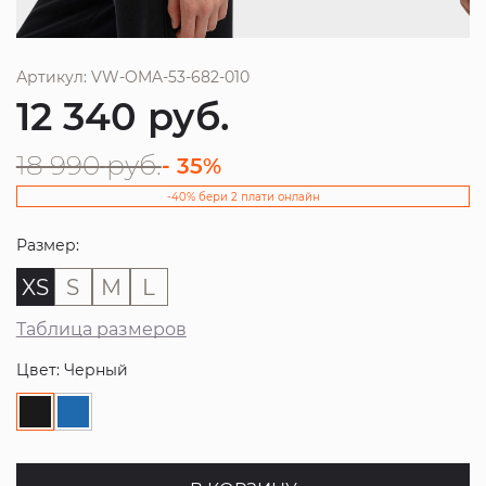
Артикул: VW-OMA-53-682-010
12 340
руб.
18 990
руб.
- 35%
-40% бери 2 плати онлайн
Размер:
XS
S
M
L
Таблица размеров
Цвет: Черный