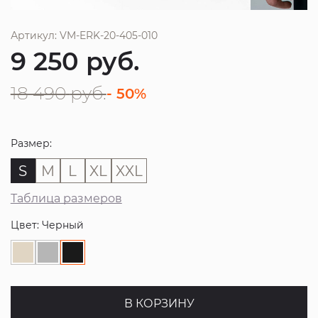
Артикул: VM-ERK-20-405-010
9 250
руб.
18 490
руб.
- 50%
Размер:
S
M
L
XL
XXL
Таблица размеров
Цвет: Черный
В КОРЗИНУ