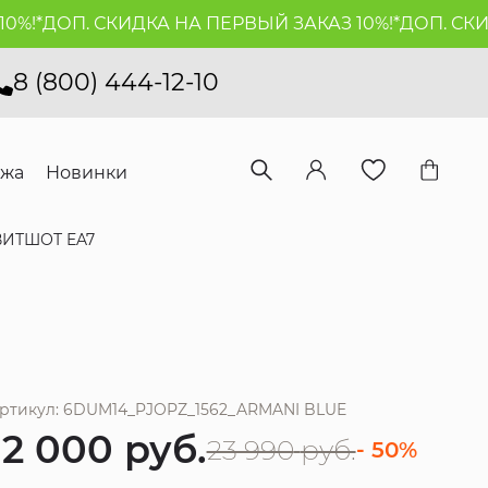
!*
ДОП. СКИДКА НА ПЕРВЫЙ ЗАКАЗ 10%!*
ДОП. СКИДК
8 (800) 444-12-10
ажа
Новинки
ВИТШОТ EA7
ртикул: 6DUM14_PJOPZ_1562_ARMANI BLUE
12 000
руб.
23 990
руб.
- 50%