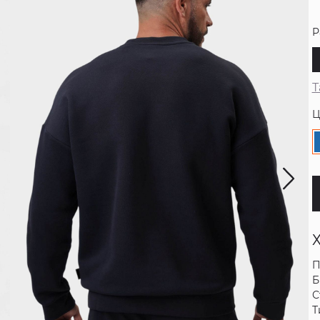
Р
Т
Ц
П
Б
С
Т