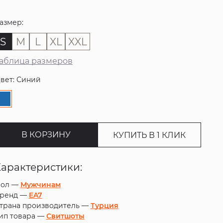
азмер:
S
M
L
XL
XXL
аблица размеров
вет: Синий
В КОРЗИНУ
КУПИТЬ В 1 КЛИК
Характеристики:
ол —
Мужчинам
ренд —
EA7
трана производитель —
Турция
ип товара —
Свитшоты