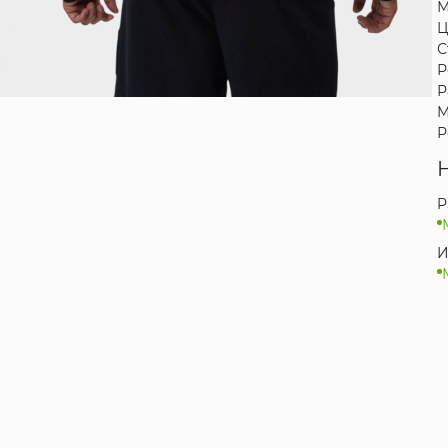
М
Ц
С
Р
Р
М
Р
P
И