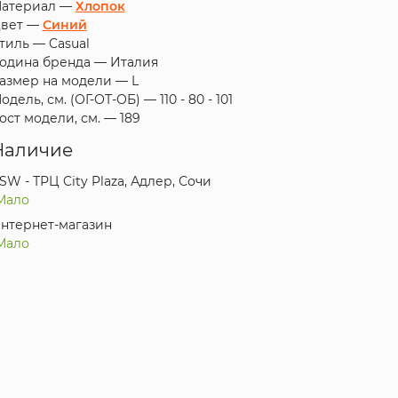
атериал —
Хлопок
вет —
Синий
тиль —
Casual
одина бренда —
Италия
азмер на модели —
L
одель, см. (ОГ-ОТ-ОБ) —
110 - 80 - 101
ост модели, см. —
189
Наличие
SW - ТРЦ City Plaza, Адлер, Сочи
Мало
нтернет-магазин
Мало