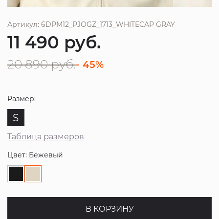
Артикул: 6DPM12_PJOGZ_1713_WHITECAP GRAY
11 490
руб.
20 890
руб.
- 45%
Размер:
S
Таблица размеров
Цвет: Бежевый
В КОРЗИНУ