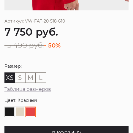
Артикул: VW-FAT-20-518-610
7 750
руб.
15 490
руб.
- 50%
Размер:
XS
S
M
L
Таблица размеров
Цвет: Красный