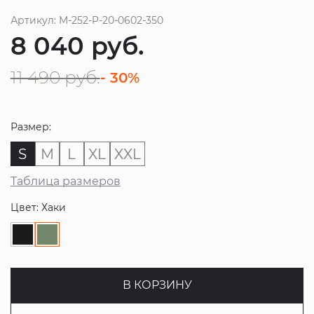
Артикул: M-252-P-20-0602-350
8 040
руб.
11 490
руб.
- 30%
Размер:
S
M
L
XL
XXL
Таблица размеров
Цвет: Хаки
В КОРЗИНУ