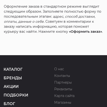
Оформление заказа в стандартном режиме выглядит
следующим образом. Заполняете полностью форму по
последовательным этапам:
адрес
,
способ доставки
,
оплаты
,
данные о себе
. Советуем в комментарии к
заказу написать информацию, которая поможет
курьеру вас найти. Нажмите кнопку
«Оформить заказ»
.
О нас
КАТАЛОГ
Контакты
БРЕНДЫ
Партнеры
АКЦИИ
Реквизиты
ПОДБОРКИ
Карта сайта
Магазины
БЛОГ