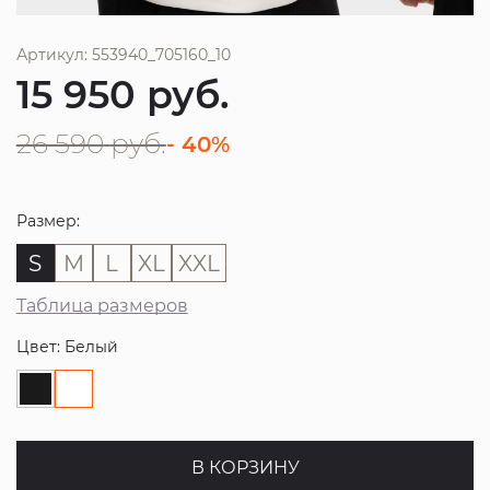
Артикул: 553940_705160_10
15 950
руб.
26 590
руб.
- 40%
Размер:
S
M
L
XL
XXL
Таблица размеров
Цвет: Белый
В КОРЗИНУ