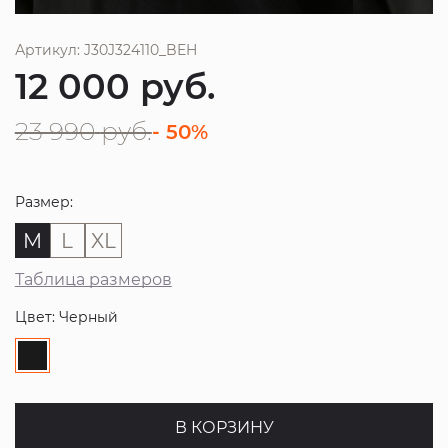
Артикул: J30J324110_BEH
12 000
руб.
23 990
руб.
- 50%
Размер:
M
L
XL
Таблица размеров
Цвет: Черный
В КОРЗИНУ