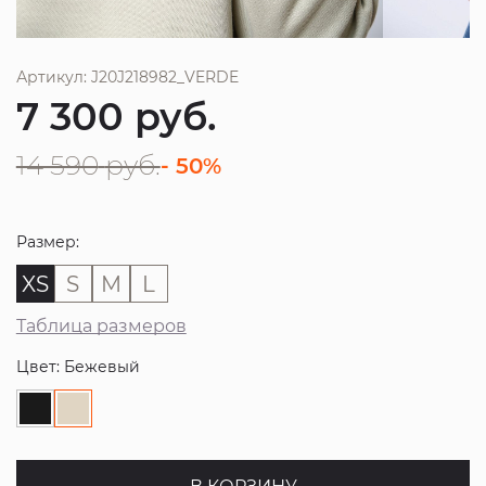
Артикул: J20J218982_VERDE
7 300
руб.
14 590
руб.
- 50%
Размер:
XS
S
M
L
Таблица размеров
Цвет: Бежевый