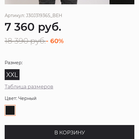
Артикул: J30J319365_BEH
7 360
руб.
18 390
руб.
- 60%
Размер:
XXL
Таблица размеров
Цвет: Черный
В КОРЗИНУ