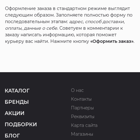
Оформление заказа в стандартном режиме выглядит
следующим образом. Заполняете полностью форму по
последовательным этапам:
адрес
,
способ доставки
,
оплаты
,
данные о себе
. Советуем в комментарии к
заказу написать информацию, которая поможет
курьеру вас найти. Нажмите кнопку
«Оформить заказ»
.
О нас
КАТАЛОГ
Контакты
БРЕНДЫ
Партнеры
АКЦИИ
Реквизиты
ПОДБОРКИ
Карта сайта
Магазины
БЛОГ