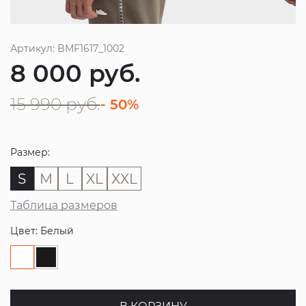
Артикул: BMF1617_1002
8 000
руб.
15 990
руб.
- 50%
Размер:
S
M
L
XL
XXL
Таблица размеров
Цвет: Белый