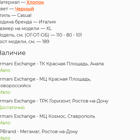
атериал —
Хлопок
вет —
Черный
тиль —
Casual
одина бренда —
Италия
азмер на модели —
XL
одель, см. (ОГ-ОТ-ОБ) —
110 - 80 - 101
ост модели, см. —
189
Наличие
rmani Exchange - ТК Красная Площадь, Анапа
Мало
rmani Exchange - МЦ Красная Площадь,
овороссийск
Мало
rmani Exchange - ТРК Горизонт, Ростов-на-Дону
Достаточно
rmani Exchange - МЦ Коsмос, Ставрополь
Мало
PBrand - Мегамаг, Ростов-на-Дону
Мало