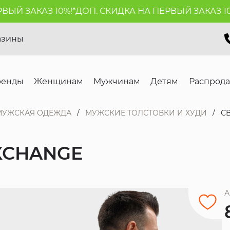
 ЗАКАЗ 10%!*
ДОП. СКИДКА НА ПЕРВЫЙ ЗАКАЗ 10%!*
азины
ренды
Женщинам
Мужчинам
Детям
Распрод
МУЖСКАЯ ОДЕЖДА
МУЖСКИЕ ТОЛСТОВКИ И ХУДИ
С
XCHANGE
А