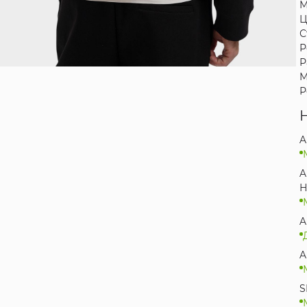
М
Ц
С
Р
Р
М
Р
A
A
Н
A
A
S