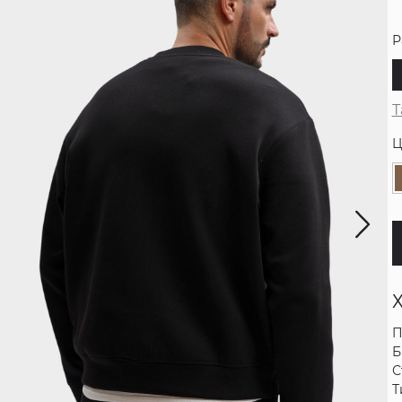
Р
Т
Ц
П
Б
С
Т