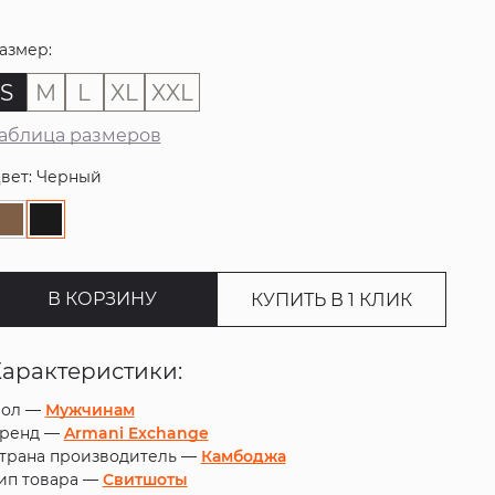
азмер:
S
M
L
XL
XXL
аблица размеров
вет: Черный
В КОРЗИНУ
КУПИТЬ В 1 КЛИК
Характеристики:
ол —
Мужчинам
ренд —
Armani Exchange
трана производитель —
Камбоджа
ип товара —
Свитшоты