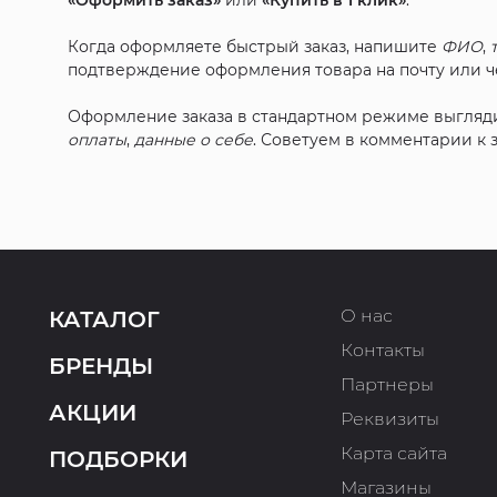
«Оформить заказ»
или
«Купить в 1 клик»
.
Когда оформляете быстрый заказ, напишите
ФИО
,
подтверждение оформления товара на почту или че
Оформление заказа в стандартном режиме выгляд
оплаты
,
данные о себе
. Советуем в комментарии к
О нас
КАТАЛОГ
Контакты
БРЕНДЫ
Партнеры
АКЦИИ
Реквизиты
Карта сайта
ПОДБОРКИ
Магазины