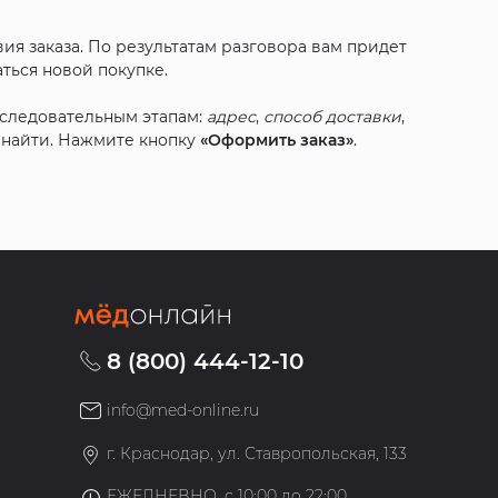
ия заказа. По результатам разговора вам придет
ться новой покупке.
оследовательным этапам:
адрес
,
способ доставки
,
с найти. Нажмите кнопку
«Оформить заказ»
.
8 (800) 444-12-10
info@med-online.ru
»
г. Краснодар, ул. Ставропольская, 133
ЕЖЕДНЕВНО, с 10:00 до 22:00