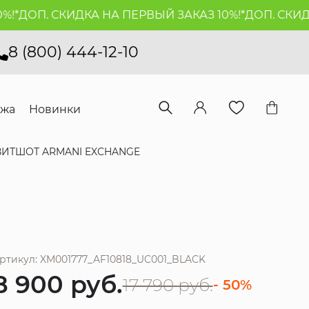
ДОП. СКИДКА НА ПЕРВЫЙ ЗАКАЗ 10%!*
ДОП. СКИДКА 
8 (800) 444-12-10
ажа
Новинки
ВИТШОТ ARMANI EXCHANGE
ртикул: XM001777_AF10818_UC001_BLACK
8 900
руб.
17 790
руб.
- 50%