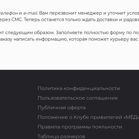
телефон
и
e-mail
. Вам перезвонит менеджер и уточнит услов
рез СМС. Теперь останется только ждать доставки и радова
ит следующим образом. Заполняете полностью форму по п
 заказу написать информацию, которая поможет курьеру ва
Политика конфиденциальности
Пользовательское соглашение
Публичная оферта
Положение о Клубе привилегий «МЁД
Правила программы лояльности
Таблица размеров