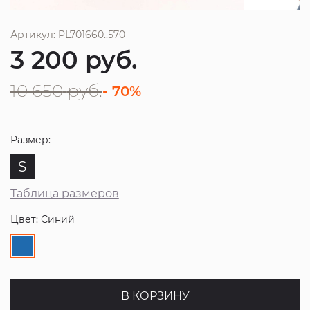
Артикул: PL701660..570
3 200
руб.
10 650
руб.
- 70%
Размер:
S
Таблица размеров
Цвет: Синий
В КОРЗИНУ