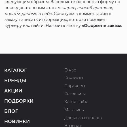
следующим образом. Заполняете полностью форму по
последовательным этапам:
адрес
,
способ доставки
,
оплаты
,
данные о себе
. Советуем в комментарии к
заказу написать информацию, которая поможет
курьеру вас найти. Нажмите кнопку
«Оформить заказ»
.
О нас
КАТАЛОГ
Контакты
БРЕНДЫ
Партнеры
АКЦИИ
Реквизиты
ПОДБОРКИ
Карта сайта
Магазины
БЛОГ
Доставка и оплата
НОВИНКИ
Возврат