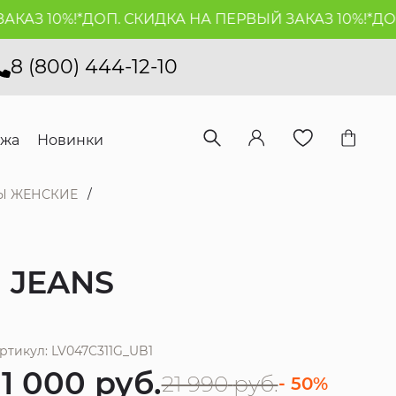
З 10%!*
ДОП. СКИДКА НА ПЕРВЫЙ ЗАКАЗ 10%!*
ДОП. 
8 (800) 444-12-10
ажа
Новинки
Ы ЖЕНСКИЕ
 JEANS
ртикул: LV047C311G_UB1
11 000
руб.
21 990
руб.
- 50%