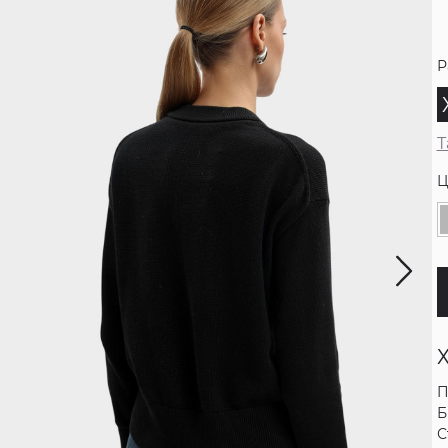
Р
Т
Ц
П
Б
С