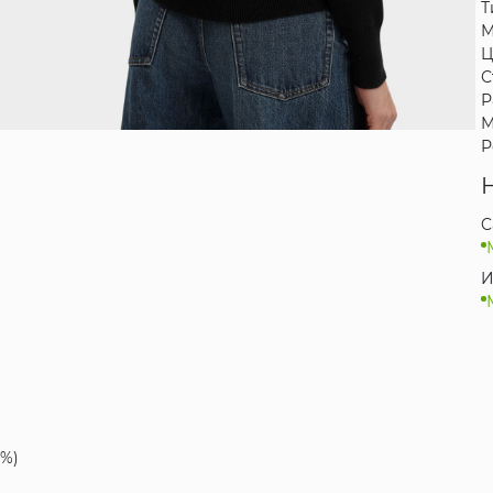
Т
М
Ц
С
Р
М
Р
C
И
0%)