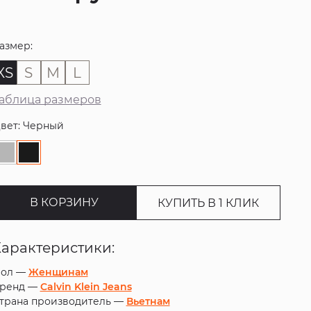
азмер:
XS
S
M
L
аблица размеров
вет: Черный
В КОРЗИНУ
КУПИТЬ В 1 КЛИК
Характеристики:
ол —
Женщинам
ренд —
Calvin Klein Jeans
трана производитель —
Вьетнам