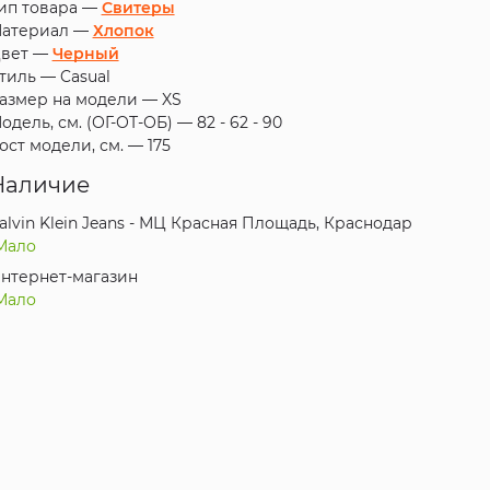
ип товара —
Свитеры
атериал —
Хлопок
вет —
Черный
тиль —
Casual
азмер на модели —
XS
одель, см. (ОГ-ОТ-ОБ) —
82 - 62 - 90
ост модели, см. —
175
Наличие
alvin Klein Jeans - МЦ Красная Площадь, Краснодар
Мало
нтернет-магазин
Мало