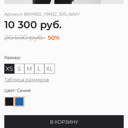
Артикул: 8NYM5D_Y9N3Z_1510_NAVY
10 300
руб.
20 590
руб.
- 50%
Размер:
XS
S
M
L
XL
Таблица размеров
Цвет: Синий
В КОРЗИНУ