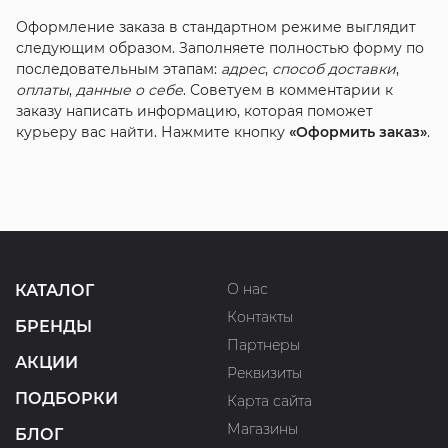
Оформление заказа в стандартном режиме выглядит
следующим образом. Заполняете полностью форму по
последовательным этапам:
адрес
,
способ доставки
,
оплаты
,
данные о себе
. Советуем в комментарии к
заказу написать информацию, которая поможет
курьеру вас найти. Нажмите кнопку
«Оформить заказ»
.
О нас
КАТАЛОГ
Контакты
БРЕНДЫ
Партнеры
АКЦИИ
Реквизиты
ПОДБОРКИ
Карта сайта
Магазины
БЛОГ