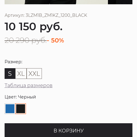
Артикул: 3LZM1B_ZM1KZ_1200_BLACK
10 150
руб.
20 290
руб.
- 50%
Размер:
S
XL
XXL
Таблица размеров
Цвет: Черный
В КОРЗИНУ