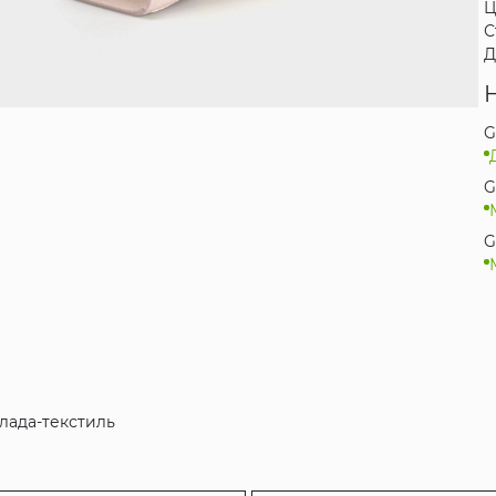
Ц
С
Д
G
G
G
клада-текстиль