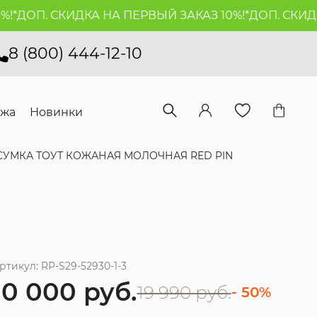
*
ДОП. СКИДКА НА ПЕРВЫЙ ЗАКАЗ 10%!*
ДОП. СКИДКА
8 (800) 444-12-10
ажа
Новинки
СУМКА ТОУТ КОЖАНАЯ МОЛОЧНАЯ RED PIN
ртикул: RP-S29-52930-1-3
10 000
руб.
19 990
руб.
- 50%