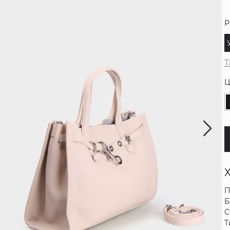
Р
Т
Ц
П
Б
С
Т