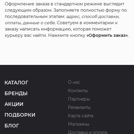
Оформление заказа в стандартном режиме выглядит
следующим образом. Заполняете полностью форму по
последовательным этапам:
адрес
,
способ доставки
,
оплаты
,
данные о себе
. Советуем в комментарии к
заказу написать информацию, которая поможет
курьеру вас найти. Нажмите кнопку
«Оформить заказ»
.
О нас
КАТАЛОГ
Контакты
БРЕНДЫ
Партнеры
АКЦИИ
Реквизиты
ПОДБОРКИ
Карта сайта
Магазины
БЛОГ
Доставка и оплата