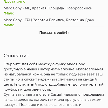
Достаточно
Marc Cony - МЦ Красная Площадь, Новороссийск
Мало
Marc Cony - ТРЦ Золотой Вавилон, Ростов-на-Дону
Мало
Marc Cony - МЦ Коsмос, Ставрополь
Показать ещё
(6)
Достаточно
Marc Cony - ТРК Горизонт, Ростов-на-Дону
Достаточно
Описание
Marc Cony - ТЦ МЕГА Ростов-на-Дону, Аксай
Достаточно
Откройте для себя мужскую сумку Marc Cony,
Marc Cony - ТРЦ Вершина PLAZA, Пятигорск
доступную в нашем интернет-магазине. Изготовленная
Достаточно
из натуральной кожи, она не только подчеркивает ваш
Marc Cony - ТРК Мегамаг, Ростов-на-Дону
стиль, но и служит надежным спутником на каждый
Достаточно
день. Текстильный подклад добавляет дополнительный
комфорт и долговечность.
Интернет-магазин
Сумка выполнена в стиле Casual, идеально подходящем
Достаточно
как для деловых встреч, так и для прогулок на свежем
воздухе. Подчеркните свою элегантность и