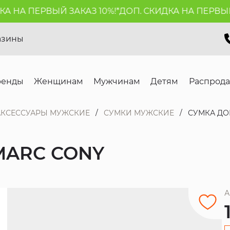
НА ПЕРВЫЙ ЗАКАЗ 10%!*
ДОП. СКИДКА НА ПЕРВЫЙ ЗА
азины
ренды
Женщинам
Мужчинам
Детям
Распрод
АКСЕССУАРЫ МУЖСКИЕ
СУМКИ МУЖСКИЕ
СУМКА ДО
MARC CONY
А