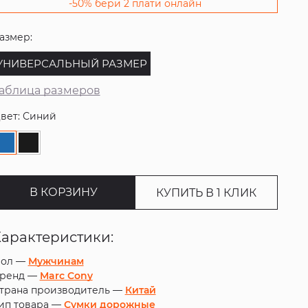
-50% бери 2 плати онлайн
азмер:
УНИВЕРСАЛЬНЫЙ РАЗМЕР
аблица размеров
вет: Синий
В КОРЗИНУ
КУПИТЬ В 1 КЛИК
Характеристики:
ол —
Мужчинам
ренд —
Marc Cony
трана производитель —
Китай
ип товара —
Сумки дорожные