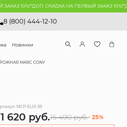
КАЗ 10%!*
ДОП. СКИДКА НА ПЕРВЫЙ ЗАКАЗ 10%!*
ДОП
8 (800) 444-12-10
ажа
Новинки
РОЖНАЯ MARC CONY
ртикул: MCP-EL01-39
11 620
руб.
15 490
руб.
- 25%