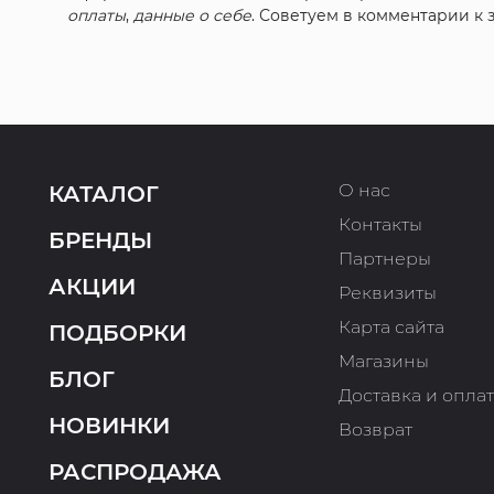
оплаты
,
данные о себе
. Советуем в комментарии к
О нас
КАТАЛОГ
Контакты
БРЕНДЫ
Партнеры
АКЦИИ
Реквизиты
Карта сайта
ПОДБОРКИ
Магазины
БЛОГ
Доставка и опла
НОВИНКИ
Возврат
РАСПРОДАЖА