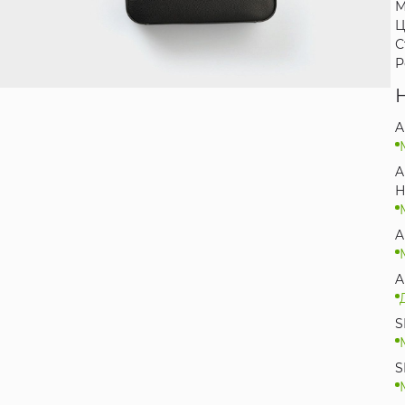
М
Ц
С
Р
A
A
Н
A
A
S
S