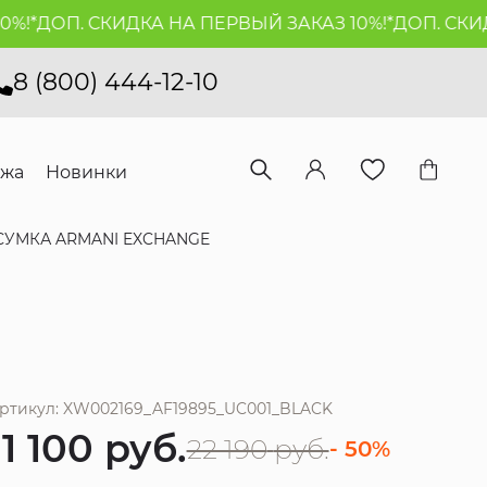
!*
ДОП. СКИДКА НА ПЕРВЫЙ ЗАКАЗ 10%!*
ДОП. СКИДКА
8 (800) 444-12-10
ажа
Новинки
СУМКА ARMANI EXCHANGE
ртикул: XW002169_AF19895_UC001_BLACK
11 100
руб.
22 190
руб.
- 50%