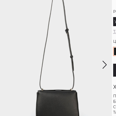
Р
Т
Ц
П
Б
С
Т