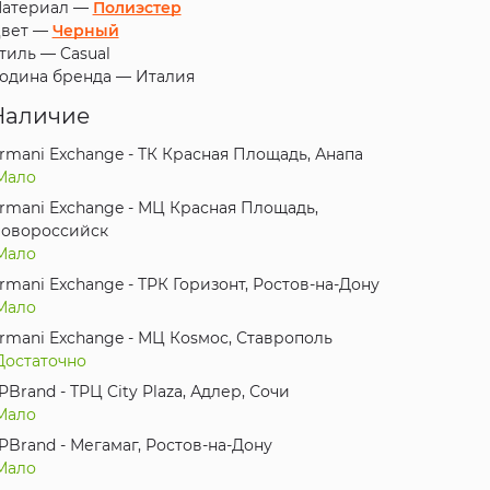
атериал —
Полиэстер
вет —
Черный
тиль —
Casual
одина бренда —
Италия
Наличие
rmani Exchange - ТК Красная Площадь, Анапа
Мало
rmani Exchange - МЦ Красная Площадь,
овороссийск
Мало
rmani Exchange - ТРК Горизонт, Ростов-на-Дону
Мало
rmani Exchange - МЦ Коsмос, Ставрополь
Достаточно
PBrand - ТРЦ City Plaza, Адлер, Сочи
Мало
PBrand - Мегамаг, Ростов-на-Дону
Мало