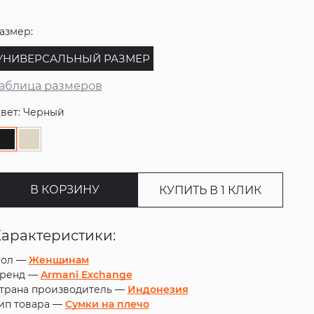
азмер:
УНИВЕРСАЛЬНЫЙ РАЗМЕР
аблица размеров
вет: Черный
В КОРЗИНУ
КУПИТЬ В 1 КЛИК
Характеристики:
ол —
Женщинам
ренд —
Armani Exchange
трана производитель —
Индонезия
ип товара —
Сумки на плечо