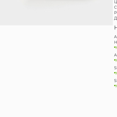
Ц
С
Р
Д
A
Н
A
S
S