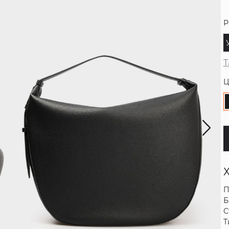
Р
Т
Ц
П
Б
С
Т