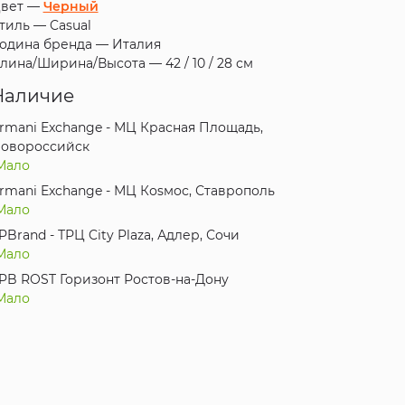
вет —
Черный
тиль —
Casual
одина бренда —
Италия
лина/Ширина/Высота —
42 / 10 / 28 см
Наличие
rmani Exchange - МЦ Красная Площадь,
овороссийск
Мало
rmani Exchange - МЦ Коsмос, Ставрополь
Мало
PBrand - ТРЦ City Plaza, Адлер, Сочи
Мало
PB ROST Горизонт Ростов-на-Дону
Мало