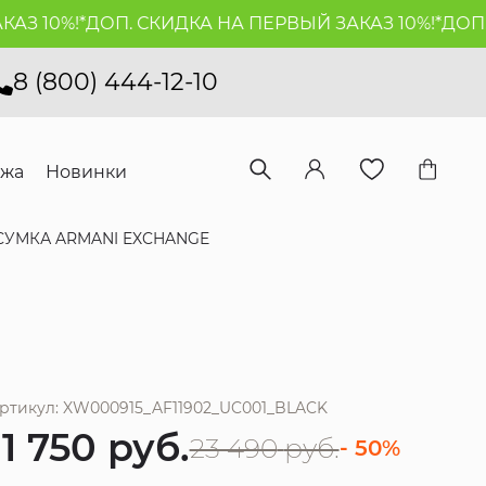
 10%!*
ДОП. СКИДКА НА ПЕРВЫЙ ЗАКАЗ 10%!*
ДОП. С
8 (800) 444-12-10
ажа
Новинки
СУМКА ARMANI EXCHANGE
ртикул: XW000915_AF11902_UC001_BLACK
11 750
руб.
23 490
руб.
- 50%