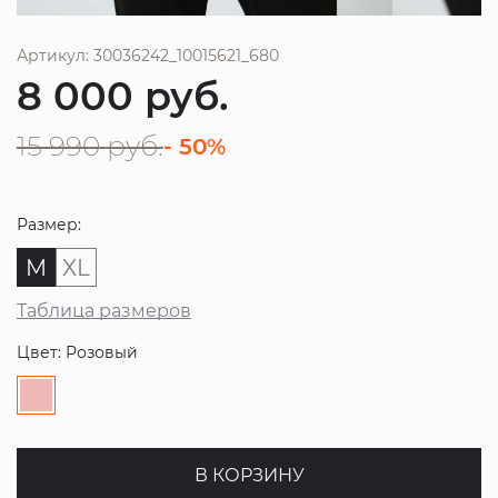
Артикул: 30036242_10015621_680
8 000
руб.
15 990
руб.
- 50%
Размер:
M
XL
Таблица размеров
Цвет: Розовый
В КОРЗИНУ