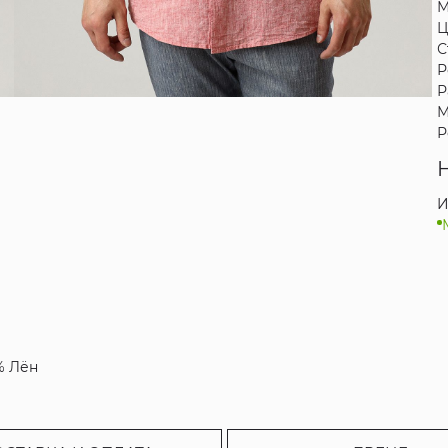
М
Ц
С
Р
Р
М
Р
И
% Лён