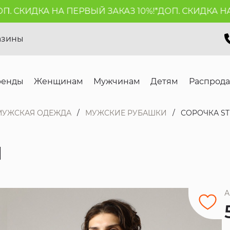
 СКИДКА НА ПЕРВЫЙ ЗАКАЗ 10%!*
ДОП. СКИДКА НА П
азины
ренды
Женщинам
Мужчинам
Детям
Распрод
МУЖСКАЯ ОДЕЖДА
МУЖСКИЕ РУБАШКИ
СОРОЧКА ST
N
А