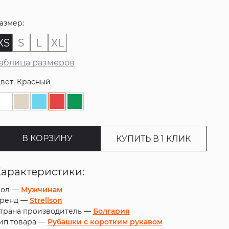
азмер:
XS
S
L
XL
аблица размеров
вет: Красный
В КОРЗИНУ
КУПИТЬ В 1 КЛИК
Характеристики:
ол —
Мужчинам
ренд —
Strellson
трана производитель —
Болгария
ип товара —
Рубашки с коротким рукавом