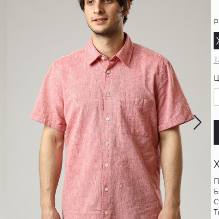
Р
Т
Ц
П
Б
С
Т