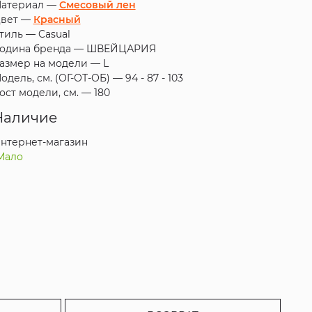
атериал —
Смесовый лен
вет —
Красный
тиль —
Casual
одина бренда —
ШВЕЙЦАРИЯ
азмер на модели —
L
одель, см. (ОГ-ОТ-ОБ) —
94 - 87 - 103
ост модели, см. —
180
Наличие
нтернет-магазин
Мало