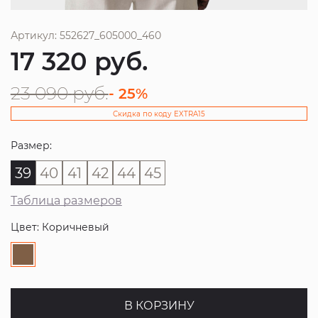
Артикул: 552627_605000_460
17 320
руб.
23 090
руб.
- 25%
Скидка по коду EXTRA15
Размер:
39
40
41
42
44
45
Таблица размеров
Цвет: Коричневый
В КОРЗИНУ