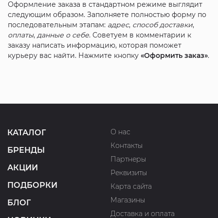
Оформление заказа в стандартном режиме выглядит
следующим образом. Заполняете полностью форму по
последовательным этапам:
адрес
,
способ доставки
,
оплаты
,
данные о себе
. Советуем в комментарии к
заказу написать информацию, которая поможет
курьеру вас найти. Нажмите кнопку
«Оформить заказ»
.
О нас
КАТАЛОГ
Контакты
БРЕНДЫ
Партнеры
АКЦИИ
Реквизиты
ПОДБОРКИ
Карта сайта
Магазины
БЛОГ
Доставка и оплата