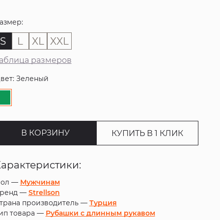
азмер:
S
L
XL
XXL
аблица размеров
вет: Зеленый
В КОРЗИНУ
КУПИТЬ В 1 КЛИК
Характеристики:
ол —
Мужчинам
ренд —
Strellson
трана производитель —
Турция
ип товара —
Рубашки с длинным рукавом