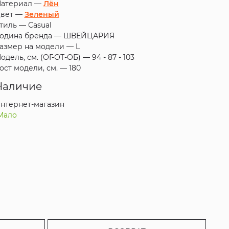
атериал —
Лён
вет —
Зеленый
тиль —
Casual
одина бренда —
ШВЕЙЦАРИЯ
азмер на модели —
L
одель, см. (ОГ-ОТ-ОБ) —
94 - 87 - 103
ост модели, см. —
180
Наличие
нтернет-магазин
Мало