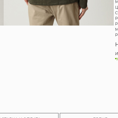
М
Ц
С
Р
Р
М
Р
И