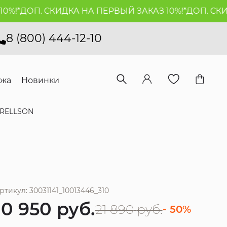
!*
ДОП. СКИДКА НА ПЕРВЫЙ ЗАКАЗ 10%!*
ДОП. СКИДК
8 (800) 444-12-10
ажа
Новинки
RELLSON
ртикул: 30031141_10013446_310
10 950
руб.
21 890
руб.
- 50%