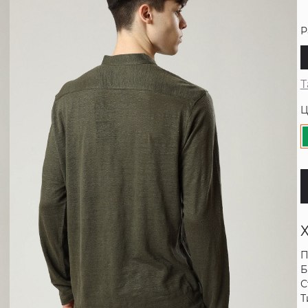
Р
Т
Ц
П
Б
С
Т