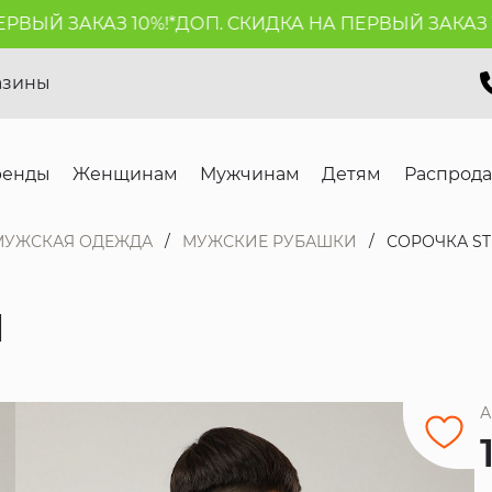
ЫЙ ЗАКАЗ 10%!*
ДОП. СКИДКА НА ПЕРВЫЙ ЗАКАЗ 10%
азины
ренды
Женщинам
Мужчинам
Детям
Распрод
МУЖСКАЯ ОДЕЖДА
МУЖСКИЕ РУБАШКИ
СОРОЧКА ST
N
А