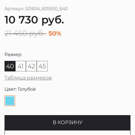
Артикул: 521604_605500_640
10 730
руб.
21 450
руб.
- 50%
Размер:
40
41
42
45
Таблица размеров
Цвет: Голубой
В КОРЗИНУ