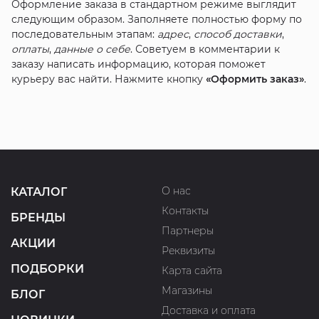
Оформление заказа в стандартном режиме выглядит
следующим образом. Заполняете полностью форму по
последовательным этапам:
адрес
,
способ доставки
,
оплаты
,
данные о себе
. Советуем в комментарии к
заказу написать информацию, которая поможет
курьеру вас найти. Нажмите кнопку
«Оформить заказ»
.
О нас
КАТАЛОГ
Контакты
БРЕНДЫ
Партнеры
АКЦИИ
Реквизиты
ПОДБОРКИ
Карта сайта
Магазины
БЛОГ
Доставка и оплата