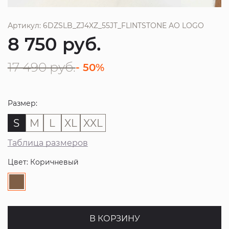
Артикул: 6DZSLB_ZJ4XZ_55JT_FLINTSTONE AO LOGO
8 750
руб.
17 490
руб.
- 50%
Размер:
S
M
L
XL
XXL
Таблица размеров
Цвет: Коричневый
В КОРЗИНУ