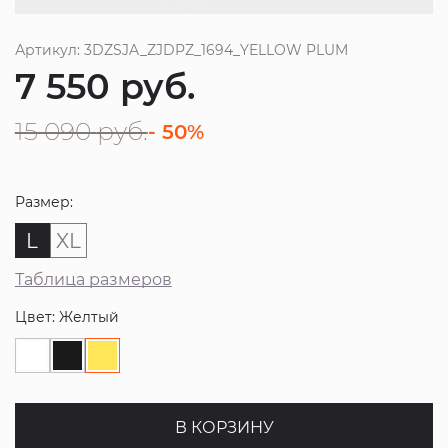
Артикул: 3DZSJA_ZJDPZ_1694_YELLOW PLUM
7 550
руб.
15 090
руб.
- 50%
Размер:
L
XL
Таблица размеров
Цвет: Желтый
В КОРЗИНУ