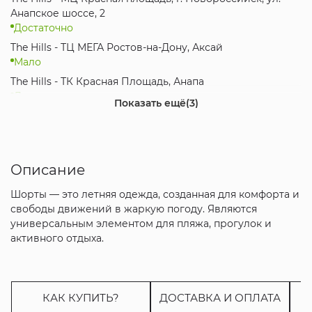
Анапское шоссе, 2
Достаточно
The Hills - ТЦ МЕГА Ростов-на-Дону, Аксай
Мало
The Hills - ТК Красная Площадь, Анапа
Достаточно
Показать ещё
(3)
The Hills - МЦ Красная Площадь, Краснодар
Достаточно
The Hills - ТРЦ City Plaza, Адлер, Сочи
Достаточно
Описание
Интернет-магазин
Шорты — это летняя одежда, созданная для комфорта и
Мало
свободы движений в жаркую погоду. Являются
универсальным элементом для пляжа, прогулок и
активного отдыха.
КАК КУПИТЬ?
ДОСТАВКА И ОПЛАТА