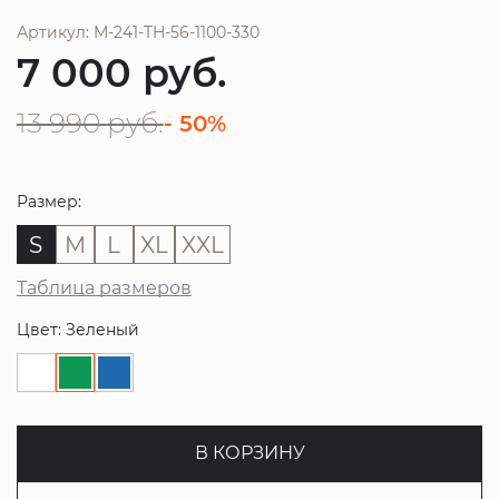
Артикул: M-241-TH-56-1100-330
7 000
руб.
13 990
руб.
- 50%
Размер:
S
M
L
XL
XXL
Таблица размеров
Цвет: Зеленый
В КОРЗИНУ