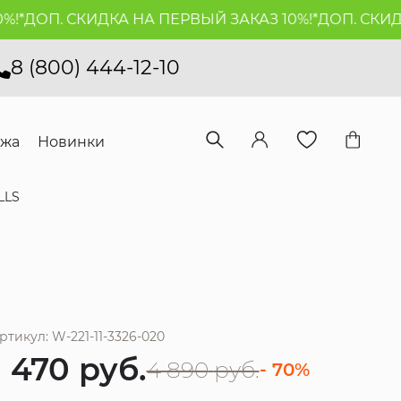
*
ДОП. СКИДКА НА ПЕРВЫЙ ЗАКАЗ 10%!*
ДОП. СКИДКА
8 (800) 444-12-10
ажа
Новинки
LLS
ртикул: W-221-11-3326-020
1 470
руб.
4 890
руб.
- 70%