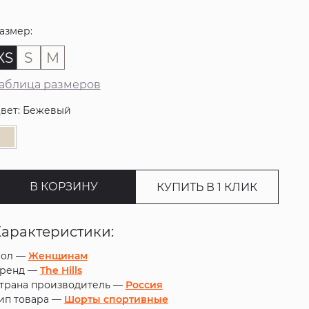
азмер:
XS
S
M
аблица размеров
вет: Бежевый
В КОРЗИНУ
КУПИТЬ В 1 КЛИК
Характеристики:
ол —
Женщинам
ренд —
The Hills
трана производитель —
Россия
ип товара —
Шорты спортивные