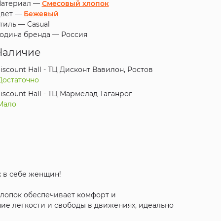
атериал —
Смесовый хлопок
вет —
Бежевый
тиль —
Casual
одина бренда —
Россия
Наличие
iscount Hall - ТЦ Дисконт Вавилон, Ростов
Достаточно
iscount Hall - ТЦ Мармелад Таганрог
Мало
х в себе женщин!
 Хлопок обеспечивает комфорт и
ние легкости и свободы в движениях, идеально