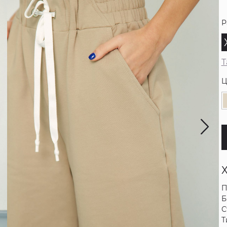
Р
Т
Ц
П
Б
С
Т