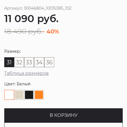
Артикул: 30046804_10015385_102
11 090
руб.
18 490
руб.
- 40%
Размер:
31
32
33
34
36
Таблица размеров
Цвет: Белый
В КОРЗИНУ