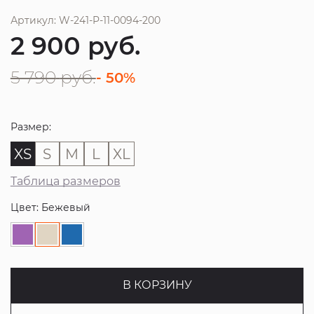
Артикул: W-241-P-11-0094-200
2 900
руб.
5 790
руб.
- 50%
Размер:
XS
S
M
L
XL
Таблица размеров
Цвет: Бежевый
В КОРЗИНУ